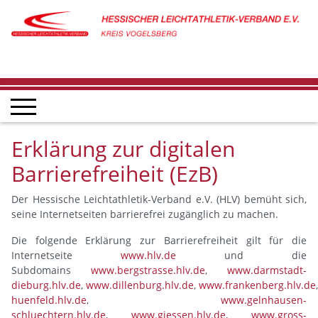
Erklärung zur digitalen
Barrierefreiheit (EzB)
Der Hessische Leichtathletik-Verband e.V. (HLV) bemüht sich,
seine Internetseiten barrierefrei zugänglich zu machen.
Die folgende Erklärung zur Barrierefreiheit gilt für die
Internetseite
www.hlv.de
und die
Subdomains
www.bergstrasse.hlv.de
,
www.darmstadt-
dieburg.hlv.de
,
www.dillenburg.hlv.de
,
www.frankenberg.hlv.de
huenfeld.hlv.de
,
www.gelnhausen-
schluechtern.hlv.de
,
www.giessen.hlv.de
,
www.gross-