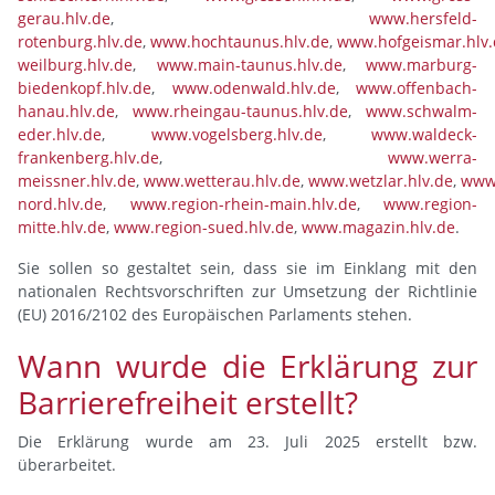
gerau.hlv.de
,
www.hersfeld-
rotenburg.hlv.de
,
www.hochtaunus.hlv.de
,
www.hofgeismar.hlv.
weilburg.hlv.de
,
www.main-taunus.hlv.de
,
www.marburg-
biedenkopf.hlv.de
,
www.odenwald.hlv.de
,
www.offenbach-
hanau.hlv.de
,
www.rheingau-taunus.hlv.de
,
www.schwalm-
eder.hlv.de
,
www.vogelsberg.hlv.de
,
www.waldeck-
frankenberg.hlv.de
,
www.werra-
meissner.hlv.de
,
www.wetterau.hlv.de
,
www.wetzlar.hlv.de
,
www.
nord.hlv.de
,
www.region-rhein-main.hlv.de
,
www.region-
mitte.hlv.de
,
www.region-sued.hlv.de
,
www.magazin.hlv.de
.
Sie sollen so gestaltet sein, dass sie im Einklang mit den
nationalen Rechtsvorschriften zur Umsetzung der Richtlinie
(EU) 2016/2102 des Europäischen Parlaments stehen.
Wann wurde die Erklärung zur
Barrierefreiheit erstellt?
Die Erklärung wurde am 23. Juli 2025 erstellt bzw.
überarbeitet.